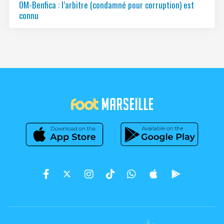
OM-Benfica : l’arbitre (condamné pour corruption) est
connu