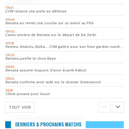
17h01
L’OM relance une piste en défense
15h49
Benatia en remet une couche sur un avenir au PSG
15h03
L’aveu sincère de Benatia sur le départ de De Zerbi
14h18
Restes, Atubolu, Bulka… L’OM galère pour son futur gardien numéro 1
13h33
Benatia justifie le choix Beye
12h45
Benatia assume toujours d’avoir écarté Rabiot
12h04
Benatia confirme avoir aidé sur le dossier Greenwood
11h16
Côme pousse pour Gouiri
TOUT VOIR
DERNIERS & PROCHAINS MATCHS