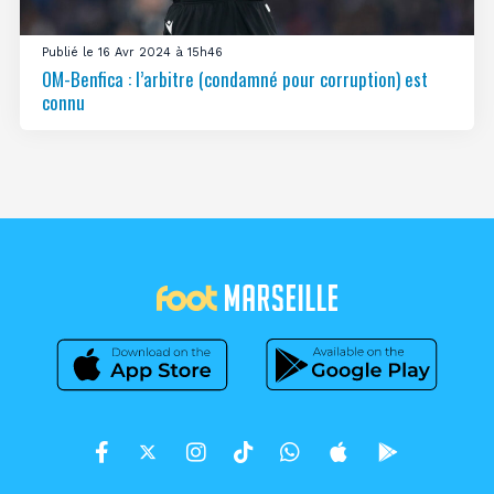
Publié le 16 Avr 2024 à 15h46
OM-Benfica : l’arbitre (condamné pour corruption) est
connu