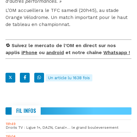
d’autres performances. »
L’OM accueillera le TFC samedi (20h45), au stade
Orange Vélodrome. Un match important pour le haut
de tableau en championnat.
🔁 Suivez le mercato de l’OM en direct sur nos
applis
iPhone
ou
android
et notre chaîne
Whatsapp !
Un article lu 1638 fois
FIL INFOS
19h49
Droits TV : Ligue 1+, DAZN, Canal+… le grand bouleversement
19h04