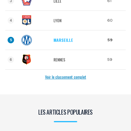
LILLE
61
3
LYON
60
4
MARSEILLE
59
5
RENNES
59
6
Voir le classement complet
LES ARTICLES POPULAIRES