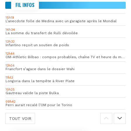
FIL INFOS
15h19
L’anecdote folle de Medina avec un garagiste après le Mondial
14h34
La somme du transfert de Rulli dévoilée
13h32
Infantino reçoit un soutien de poids
12h44
OM-Athletic Bilbao : compos probables, chaîne TV et heure du match
12h04
Francfort s’agace dans le dossier Wahi
11h13
Longoria dans la tempête à River Plate
10h25
Gautreau valide la piste Bulka
09h42
Perri aurait recalé l’OM pour le Torino
TOUT VOIR