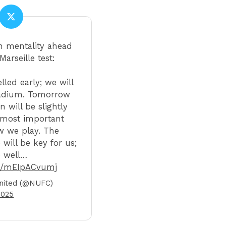
 mentality ahead
arseille test:
lled early; we will
stadium. Tomorrow
n will be slightly
e most important
ow we play. The
 will be key for us;
o well…
om/mEIpACvumj
nited (@NUFC)
2025