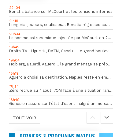
22h04
Benatia balance sur McCourt et les tensions internes
21h19
Longoria, joueurs, coulisses… Benatia règle ses comptes !
20h34
La somme astronomique injectée par McCourt en 2026 pour soutenir l’OM
19h49
Droits TV : Ligue 1+, DAZN, Canal+… le grand bouleversement
19h04
Hojbjerg, Balerdi, Aguerd… le grand ménage se prépare
18h19
Aguerd a choisi sa destination, Naples reste en embuscade
17h34
Zéro recrue au 7 août, l’OM face à une situation rarissime en Europe
16h49
Genesio rassure sur l’état d’esprit malgré un mercato inquiétant
TOUT VOIR
DERNIERS & PROCHAINS MATCHS