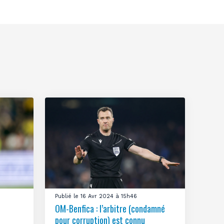
Publié le 16 Avr 2024 à 15h46
OM-Benfica : l’arbitre (condamné
pour corruption) est connu