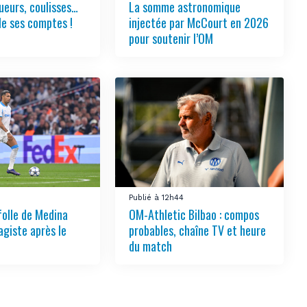
ueurs, coulisses…
La somme astronomique
le ses comptes !
injectée par McCourt en 2026
pour soutenir l’OM
Publié à 12h44
folle de Medina
OM-Athletic Bilbao : compos
agiste après le
probables, chaîne TV et heure
du match