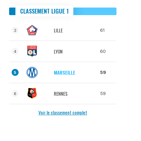
CLASSEMENT LIGUE 1
LILLE
61
3
LYON
60
4
MARSEILLE
59
5
RENNES
59
6
Voir le classement complet