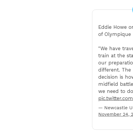
Eddie Howe on
of Olympique M
"We have trave
train at the 
our preparatio
different. Th
decision is h
midfield battle
we need to d
pic.twitter.c
— Newcastle U
November 24, 