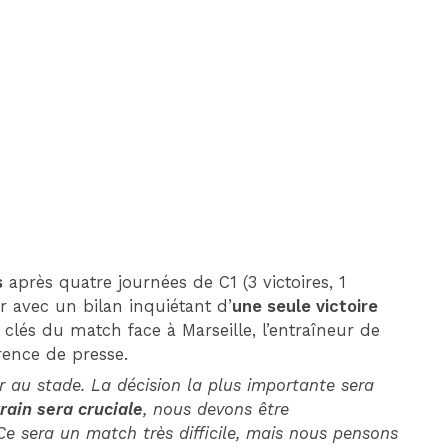
DIM 30 AOÛT
20H45
MONACO
MARSEILLE
s
après quatre journées de C1 (3 victoires, 1
r avec un bilan inquiétant d’
une seule victoire
 clés du match face à Marseille, l’entraîneur de
rence de presse.
 au stade. La décision la plus importante sera
rrain sera cruciale
, nous devons être
Ce sera un match très difficile, mais nous pensons