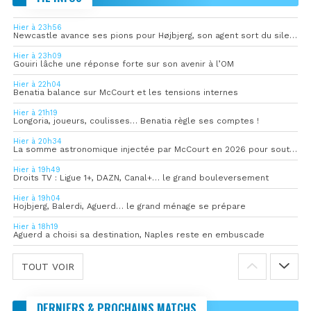
Hier à 23h56
Newcastle avance ses pions pour Højbjerg, son agent sort du silence
Hier à 23h09
Gouiri lâche une réponse forte sur son avenir à l’OM
Hier à 22h04
Benatia balance sur McCourt et les tensions internes
Hier à 21h19
Longoria, joueurs, coulisses… Benatia règle ses comptes !
Hier à 20h34
La somme astronomique injectée par McCourt en 2026 pour soutenir l’OM
Hier à 19h49
Droits TV : Ligue 1+, DAZN, Canal+… le grand bouleversement
Hier à 19h04
Hojbjerg, Balerdi, Aguerd… le grand ménage se prépare
Hier à 18h19
Aguerd a choisi sa destination, Naples reste en embuscade
TOUT VOIR
DERNIERS & PROCHAINS MATCHS