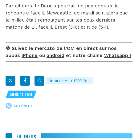
Par ailleurs, le Danois pourrait ne pas débuter la
rencontre face à Newcastle, ce mardi soir, alors que
le milieu était remplaçant sur les deux derniers
matchs de L1, face à Brest (3-0) et Nice (5-1).
🔁 Suivez le mercato de l’OM en direct sur nos
applis
iPhone
ou
android
et notre chaîne
Whatsapp !
Un article lu 1202 fois
MERCATO OM
M. O’RILEY
FIL INFOS