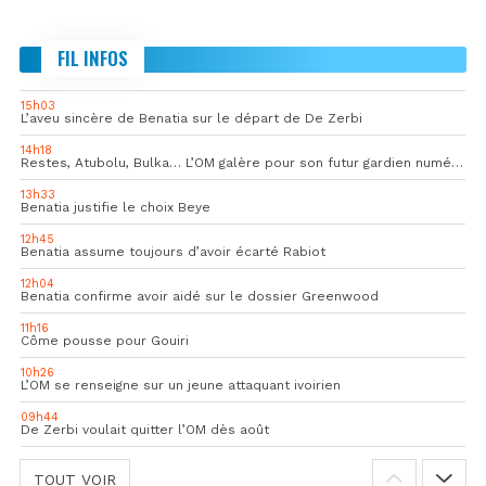
FIL INFOS
15h03
L’aveu sincère de Benatia sur le départ de De Zerbi
14h18
Restes, Atubolu, Bulka… L’OM galère pour son futur gardien numéro 1
13h33
Benatia justifie le choix Beye
12h45
Benatia assume toujours d’avoir écarté Rabiot
12h04
Benatia confirme avoir aidé sur le dossier Greenwood
11h16
Côme pousse pour Gouiri
10h26
L’OM se renseigne sur un jeune attaquant ivoirien
09h44
De Zerbi voulait quitter l’OM dès août
TOUT VOIR