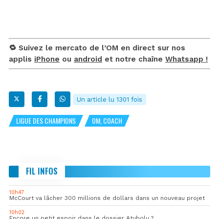
🔁 Suivez le mercato de l’OM en direct sur nos
applis
iPhone
ou
android
et notre chaîne
Whatsapp !
Un article lu 1301 fois
LIGUE DES CHAMPIONS
OM, COACH
FIL INFOS
10h47
McCourt va lâcher 300 millions de dollars dans un nouveau projet
10h02
Encore un petit espoir dans le dossier Atubolu ?