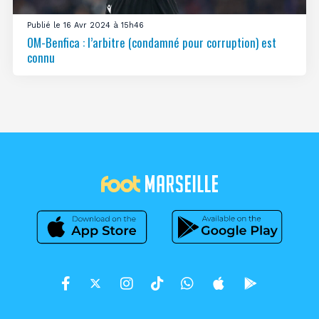
Publié le 16 Avr 2024 à 15h46
OM-Benfica : l’arbitre (condamné pour corruption) est
connu