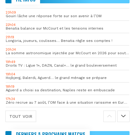
23h09
Gouiri lâche une réponse forte sur son avenir à l’OM
22h04
Benatia balance sur McCourt et les tensions internes
21h19
Longoria, joueurs, coulisses… Benatia règle ses comptes !
20h34
La somme astronomique injectée par McCourt en 2026 pour soutenir l’OM
19h49
Droits TV : Ligue 1+, DAZN, Canal+… le grand bouleversement
19h04
Hojbjerg, Balerdi, Aguerd… le grand ménage se prépare
18h19
Aguerd a choisi sa destination, Naples reste en embuscade
17h34
Zéro recrue au 7 août, l’OM face à une situation rarissime en Europe
TOUT VOIR
DERNIERS & PROCHAINS MATCHS