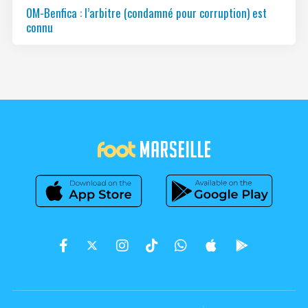
OM-Benfica : l’arbitre (condamné pour corruption) est
connu