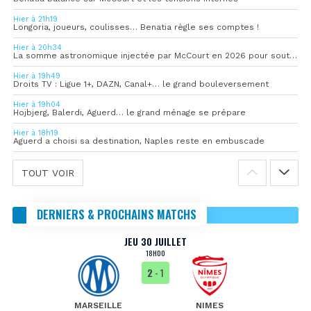
Hier à 21h19
Longoria, joueurs, coulisses… Benatia règle ses comptes !
Hier à 20h34
La somme astronomique injectée par McCourt en 2026 pour soutenir l’OM
Hier à 19h49
Droits TV : Ligue 1+, DAZN, Canal+… le grand bouleversement
Hier à 19h04
Hojbjerg, Balerdi, Aguerd… le grand ménage se prépare
Hier à 18h19
Aguerd a choisi sa destination, Naples reste en embuscade
TOUT VOIR
DERNIERS & PROCHAINS MATCHS
JEU 30 JUILLET
18H00
2
- 1
MARSEILLE
NIMES