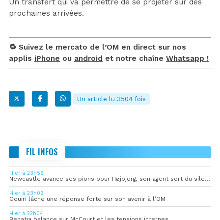
Un transfert qui va permettre de se projeter sur des
prochaines arrivées.
🔁 Suivez le mercato de l’OM en direct sur nos
applis
iPhone
ou
android
et notre chaîne
Whatsapp !
Un article lu 3504 fois
FIL INFOS
Hier à 23h56
Newcastle avance ses pions pour Højbjerg, son agent sort du silence
Hier à 23h09
Gouiri lâche une réponse forte sur son avenir à l’OM
Hier à 22h04
Benatia balance sur McCourt et les tensions internes