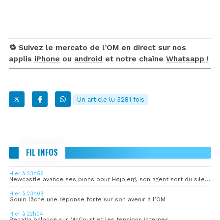
🔁 Suivez le mercato de l’OM en direct sur nos
applis
iPhone
ou
android
et notre chaîne
Whatsapp !
Un article lu 3281 fois
FIL INFOS
Hier à 23h56
Newcastle avance ses pions pour Højbjerg, son agent sort du silence
Hier à 23h09
Gouiri lâche une réponse forte sur son avenir à l’OM
Hier à 22h04
Benatia balance sur McCourt et les tensions internes