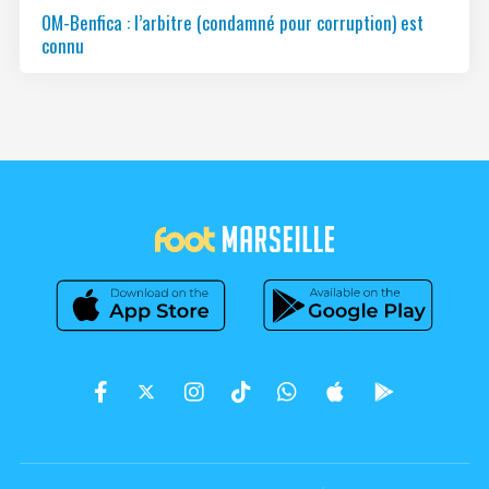
OM-Benfica : l’arbitre (condamné pour corruption) est
connu