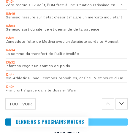
17h34
Zéro recrue au 7 août, l’OM face à une situation rarissime en Europe
16h49
Genesio rassure sur l’état d’esprit malgré un mercato inquiétant
16h04
Genesio sort du silence et demande de la patience
15h19
L’anecdote folle de Medina avec un garagiste après le Mondial
14h34
La somme du transfert de Rulli dévoilée
13h32
Infantino reçoit un soutien de poids
12h44
OM-Athletic Bilbao : compos probables, chaîne TV et heure du match
12h04
Francfort s’agace dans le dossier Wahi
TOUT VOIR
DERNIERS & PROCHAINS MATCHS