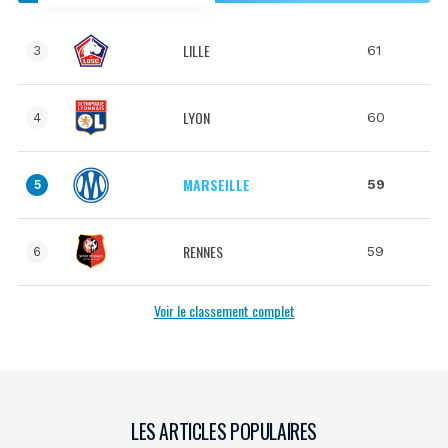
LILLE
61
3
LYON
60
4
MARSEILLE
59
5
RENNES
59
6
Voir le classement complet
LES ARTICLES POPULAIRES