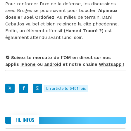
Pour renforcer l’axe de la défense, les discussions
avec Bruges se poursuivent pour boucler
l’épineux
dossier Joel Ordóñez.
Au milieu de terrain,
Dani
Ceballos va bel et bien rejoindre la cité phocéenne.
Enfin, un élément offensif
(Hamed Traoré ?)
est
également attendu avant lundi soir.
🔁 Suivez le mercato de l’OM en direct sur nos
applis
iPhone
ou
android
et notre chaîne
Whatsapp !
Un article lu 5451 fois
FIL INFOS