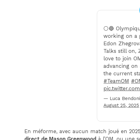
⚪️🔵 Olympiqu
working on a p
Edon Zhegrova
Talks still on
love to join O
advancing on 
the current st
#TeamOM
#O
pic.twitter.
— Luca Bendoni
August 25, 2025
En méforme, avec aucun match joué en 202
direct de Mason Greenwood
à l’OM, ou une s