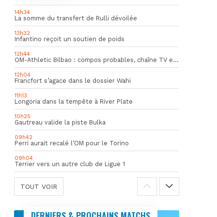
14h34
La somme du transfert de Rulli dévoilée
13h32
Infantino reçoit un soutien de poids
12h44
OM-Athletic Bilbao : compos probables, chaîne TV et heure du match
12h04
Francfort s’agace dans le dossier Wahi
11h13
Longoria dans la tempête à River Plate
10h25
Gautreau valide la piste Bulka
09h42
Perri aurait recalé l’OM pour le Torino
09h04
Terrier vers un autre club de Ligue 1
TOUT VOIR
DERNIERS & PROCHAINS MATCHS