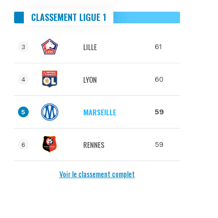
CLASSEMENT LIGUE 1
LILLE
61
3
LYON
60
4
MARSEILLE
59
5
RENNES
59
6
Voir le classement complet