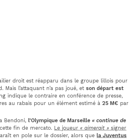
DIM 30 AOÛT
20H45
MONACO
MARSEILLE
ier droit est réapparu dans le groupe lillois pour
. Mais l’attaquant n’a pas joué, et
son départ est
ang indique le contraire en conférence de presse,
fres au rabais pour un élément estimé à
25 M€
par
ca Bendoni,
l’Olympique de Marseille
« continue de
cette fin de mercato.
Le joueur
« aimerait »
signer
araît en pole sur le dossier, alors que
la Juventus