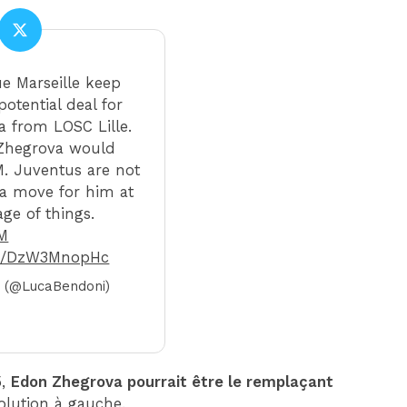
e Marseille keep
otential deal for
 from LOSC Lille.
, Zhegrova would
M. Juventus are not
a move for him at
age of things.
M
com/DzW3MnopHc
 (@LucaBendoni)
5,
Edon Zhegrova pourrait être le remplaçant
olution à gauche.