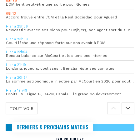
08h59
L’OM tient peut-être une sortie pour Gomes
08h13
Accord trouvé entre l’OM et la Real Sociedad pour Aguerd
Hier à 23h56
Newcastle avance ses pions pour Højbjerg, son agent sort du silence
Hier à 23h09
Gouiri lâche une réponse forte sur son avenir à l’OM
Hier à 22h04
Benatia balance sur McCourt et les tensions internes
Hier à 21h19
Longoria, joueurs, coulisses… Benatia règle ses comptes !
Hier à 20h34
La somme astronomique injectée par McCourt en 2026 pour soutenir l’OM
Hier à 19h49
Droits TV : Ligue 1+, DAZN, Canal+… le grand bouleversement
TOUT VOIR
DERNIERS & PROCHAINS MATCHS
JEU 30 JUILLET