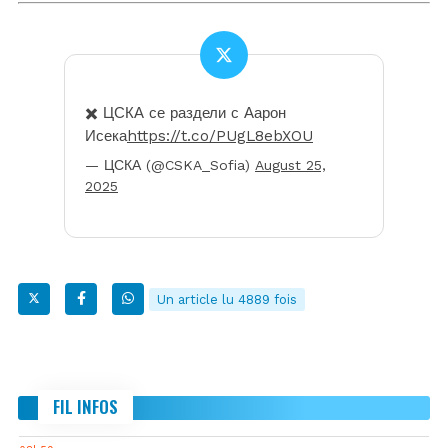
✖️ ЦСКА се раздели с Аарон
Исека
https://t.co/PUgL8ebXOU
— ЦСКА (@CSKA_Sofia)
August 25,
2025
Un article lu 4889 fois
FIL INFOS