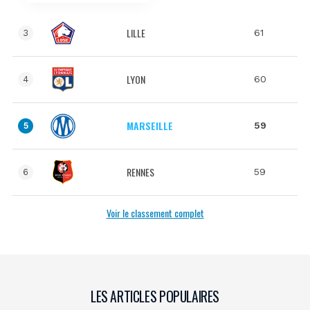
LILLE
61
3
LYON
60
4
MARSEILLE
59
5
RENNES
59
6
Voir le classement complet
LES ARTICLES POPULAIRES