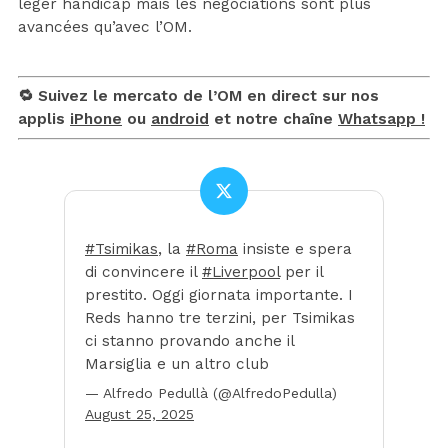
léger handicap mais les négociations sont plus
avancées qu’avec l’OM.
🔁 Suivez le mercato de l’OM en direct sur nos
applis
iPhone
ou
android
et notre chaîne
Whatsapp !
#Tsimikas
, la
#Roma
insiste e spera
di convincere il
#Liverpool
per il
prestito. Oggi giornata importante. I
Reds hanno tre terzini, per Tsimikas
ci stanno provando anche il
Marsiglia e un altro club
— Alfredo Pedullà (@AlfredoPedulla)
August 25, 2025