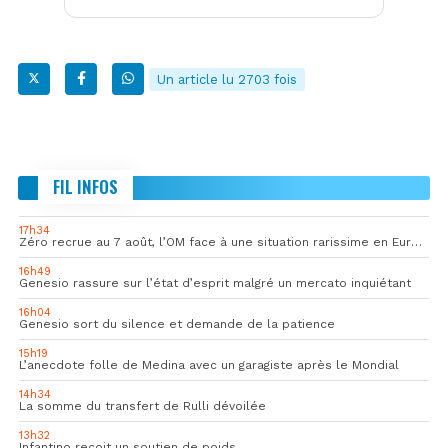
Un article lu 2703 fois
FIL INFOS
17h34
Zéro recrue au 7 août, l’OM face à une situation rarissime en Europe
16h49
Genesio rassure sur l’état d’esprit malgré un mercato inquiétant
16h04
Genesio sort du silence et demande de la patience
15h19
L’anecdote folle de Medina avec un garagiste après le Mondial
14h34
La somme du transfert de Rulli dévoilée
13h32
Infantino reçoit un soutien de poids