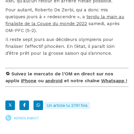
RMC
qu’aucun retour en arrière n’était possible.
Pour autant, Roberto De Zerbi, qui a donc mis
quelques jours à « redescendre », a
tendu la main au
finaliste de la Coupe du monde 2022
samedi, après
OM-PFC (5-2).
Il reste sept jours aux décideurs olympiens pour
finaliser l’effectif phocéen. En l’état, il paraît loin
d’être prêt pour la grosse saison qui s’annonce.
🔁 Suivez le mercato de l’OM en direct sur nos
applis
iPhone
ou
android
et notre chaîne
Whatsapp !
Un article lu 2741 fois
ADRIEN RABIOT