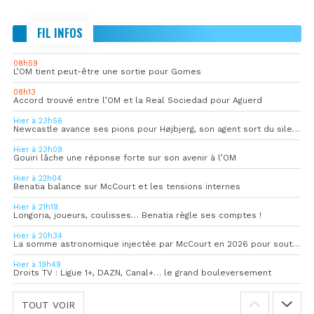
FIL INFOS
08h59
L’OM tient peut-être une sortie pour Gomes
08h13
Accord trouvé entre l’OM et la Real Sociedad pour Aguerd
Hier à 23h56
Newcastle avance ses pions pour Højbjerg, son agent sort du silence
Hier à 23h09
Gouiri lâche une réponse forte sur son avenir à l’OM
Hier à 22h04
Benatia balance sur McCourt et les tensions internes
Hier à 21h19
Longoria, joueurs, coulisses… Benatia règle ses comptes !
Hier à 20h34
La somme astronomique injectée par McCourt en 2026 pour soutenir l’OM
Hier à 19h49
Droits TV : Ligue 1+, DAZN, Canal+… le grand bouleversement
TOUT VOIR