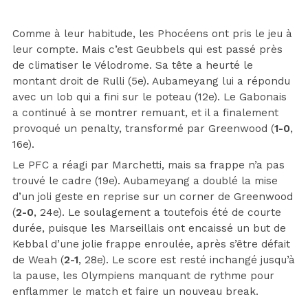
Comme à leur habitude, les Phocéens ont pris le jeu à
leur compte. Mais c’est Geubbels qui est passé près
de climatiser le Vélodrome. Sa tête a heurté le
montant droit de Rulli (5e). Aubameyang lui a répondu
avec un lob qui a fini sur le poteau (12e). Le Gabonais
a continué à se montrer remuant, et il a finalement
provoqué un penalty, transformé par Greenwood (
1-0
,
16e).
Le PFC a réagi par Marchetti, mais sa frappe n’a pas
trouvé le cadre (19e). Aubameyang a doublé la mise
d’un joli geste en reprise sur un corner de Greenwood
(
2-0
, 24e). Le soulagement a toutefois été de courte
durée, puisque les Marseillais ont encaissé un but de
Kebbal d’une jolie frappe enroulée, après s’être défait
de Weah (
2-1
, 28e). Le score est resté inchangé jusqu’à
la pause, les Olympiens manquant de rythme pour
enflammer le match et faire un nouveau break.