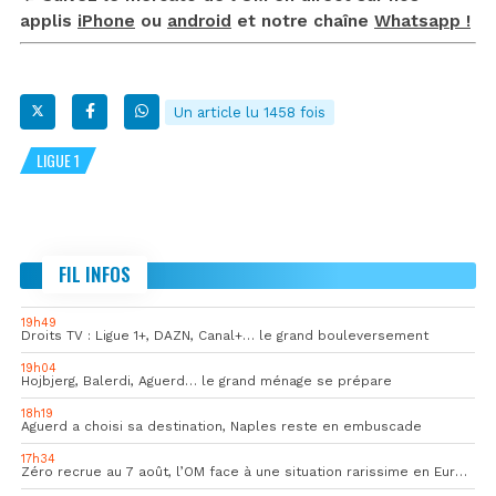
applis
iPhone
ou
android
et notre chaîne
Whatsapp !
Un article lu 1458 fois
LIGUE 1
FIL INFOS
19h49
Droits TV : Ligue 1+, DAZN, Canal+… le grand bouleversement
19h04
Hojbjerg, Balerdi, Aguerd… le grand ménage se prépare
18h19
Aguerd a choisi sa destination, Naples reste en embuscade
17h34
Zéro recrue au 7 août, l’OM face à une situation rarissime en Europe