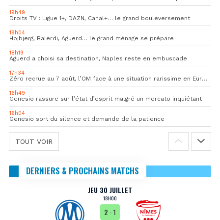
19h49
Droits TV : Ligue 1+, DAZN, Canal+… le grand bouleversement
19h04
Hojbjerg, Balerdi, Aguerd… le grand ménage se prépare
18h19
Aguerd a choisi sa destination, Naples reste en embuscade
17h34
Zéro recrue au 7 août, l’OM face à une situation rarissime en Europe
16h49
Genesio rassure sur l’état d’esprit malgré un mercato inquiétant
16h04
Genesio sort du silence et demande de la patience
TOUT VOIR
DERNIERS & PROCHAINS MATCHS
JEU 30 JUILLET
18H00
2
- 1