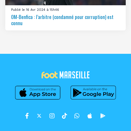
Publié le 16 Avr 2024 à 15h46
OM-Benfica : l’arbitre (condamné pour corruption) est
connu