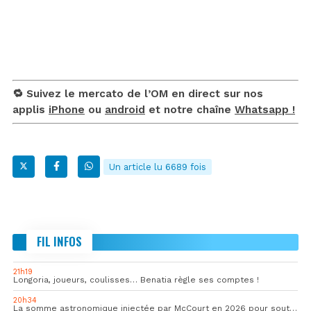
🔁 Suivez le mercato de l’OM en direct sur nos
applis
iPhone
ou
android
et notre chaîne
Whatsapp !
Un article lu 6689 fois
FIL INFOS
21h19
Longoria, joueurs, coulisses… Benatia règle ses comptes !
20h34
La somme astronomique injectée par McCourt en 2026 pour soutenir l’OM