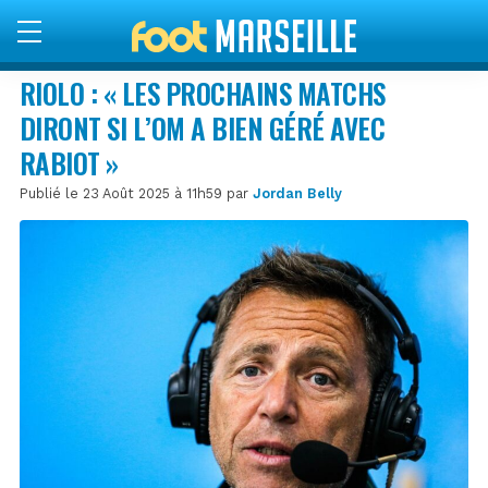
RIOLO : « LES PROCHAINS MATCHS
DIRONT SI L’OM A BIEN GÉRÉ AVEC
RABIOT »
Publié le 23 Août 2025 à 11h59 par
Jordan Belly