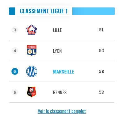
CLASSEMENT LIGUE 1
LILLE
61
3
LYON
60
4
MARSEILLE
59
5
RENNES
59
6
Voir le classement complet