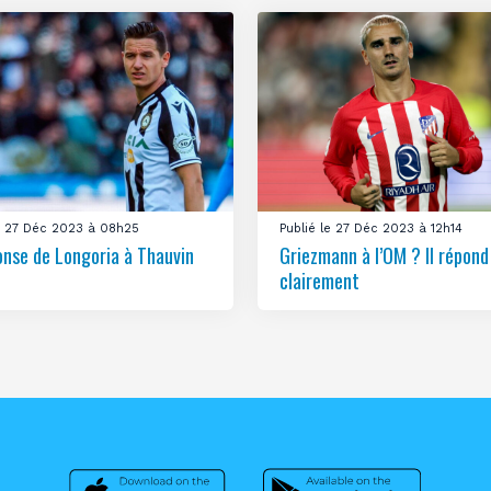
le 27 Déc 2023 à 08h25
Publié le 27 Déc 2023 à 12h14
onse de Longoria à Thauvin
Griezmann à l’OM ? Il répond
clairement