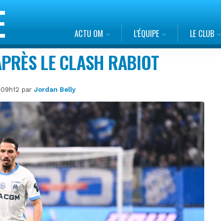
ACTU OM
L’ÉQUIPE
LE CLUB
APRÈS LE CLASH RABIOT
à 09h12 par
Jordan Belly