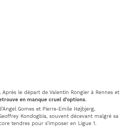
DIM 30 AOÛT
20H45
MONACO
MARSEILLE
se. Après le départ de Valentin Rongier à Rennes et
retrouve en manque cruel d’options
.
d’Angel Gomes et Pierre-Emile Højbjerg,
 Geoffrey Kondogbia, souvent décevant malgré sa
ncore tendres pour s’imposer en Ligue 1.