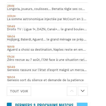
21h19
Longoria, joueurs, coulisses… Benatia règle ses comptes !
20h34
La somme astronomique injectée par McCourt en 2026 pour soutenir l’OM
19h49
Droits TV : Ligue 1+, DAZN, Canal+… le grand bouleversement
19h04
Hojbjerg, Balerdi, Aguerd… le grand ménage se prépare
18h19
Aguerd a choisi sa destination, Naples reste en embuscade
17h34
Zéro recrue au 7 août, l’OM face à une situation rarissime en Europe
16h49
Genesio rassure sur l’état d’esprit malgré un mercato inquiétant
16h04
Genesio sort du silence et demande de la patience
TOUT VOIR
DERNIERS & PROCHAINS MATCHS