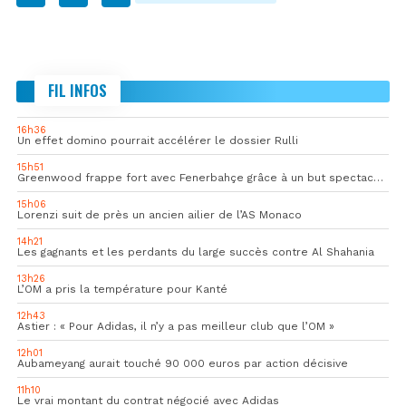
FIL INFOS
16h36
Un effet domino pourrait accélérer le dossier Rulli
15h51
Greenwood frappe fort avec Fenerbahçe grâce à un but spectaculaire
15h06
Lorenzi suit de près un ancien ailier de l’AS Monaco
14h21
Les gagnants et les perdants du large succès contre Al Shahania
13h26
L’OM a pris la température pour Kanté
12h43
Astier : « Pour Adidas, il n’y a pas meilleur club que l’OM »
12h01
Aubameyang aurait touché 90 000 euros par action décisive
11h10
Le vrai montant du contrat négocié avec Adidas