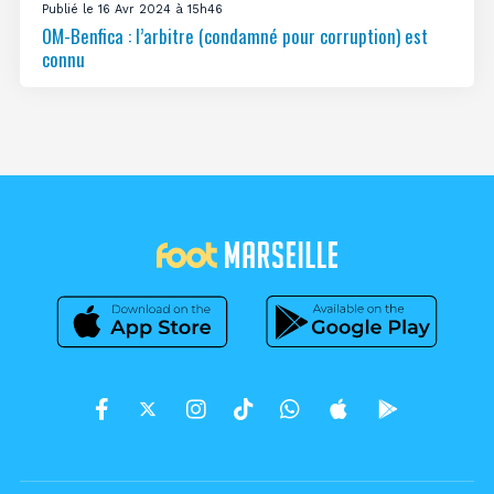
Publié le 16 Avr 2024 à 15h46
OM-Benfica : l’arbitre (condamné pour corruption) est
connu