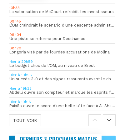
10h33
La valorisation de McCourt refroidit les investisseurs
09h45
L’OM craindrait le scénario d’une descente administrative
09h04
Une piste se referme pour Deschamps
08h20
Longoria visé par de lourdes accusations de Molina
Hier à 20h59
Le budget choc de l’OM, au niveau de Brest
Hier à 19h56
Un succès 3-0 et des signes rassurants avant le choc face à Bilbao
Hier à 19h23
Abdelli ouvre son compteur et marque les esprits face à Al-Shahania
Hier à 19h16
Paixão ouvre le score d’une belle tête face à Al-Shahania
TOUT VOIR
DERNIERS & PROCHAINS MATCHS