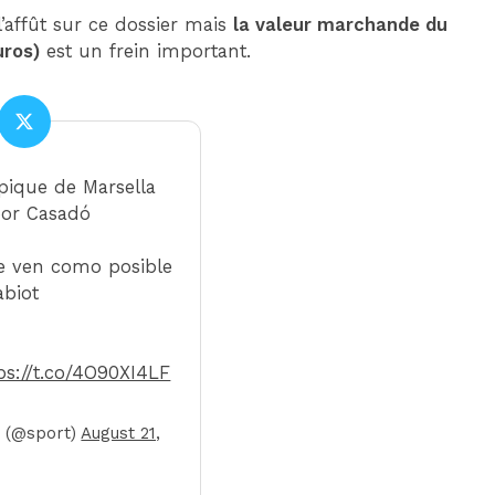
’affût sur ce dossier mais
la valeur marchande du
uros)
est un frein important.
pique de Marsella
por Casadó
le ven como posible
abiot
ps://t.co/4O90XI4LF
 (@sport)
August 21,