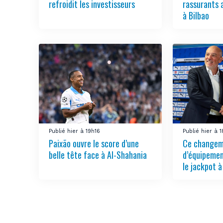
refroidit les investisseurs
rassurants 
à Bilbao
Publié hier à 19h16
Publié hier à 
Paixão ouvre le score d’une
Ce change
belle tête face à Al-Shahania
d’équipemen
le jackpot à