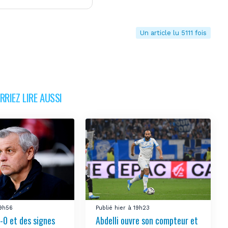
Un article lu 5111 fois
RIEZ LIRE AUSSI
19h56
Publié hier à 19h23
-0 et des signes
Abdelli ouvre son compteur et