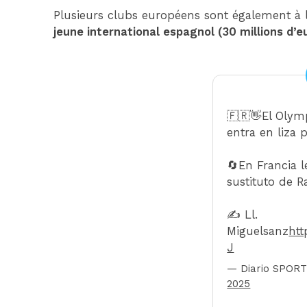
Plusieurs clubs européens sont également à l
jeune international espagnol (30 millions d’e
🇫🇷👋El Olym
entra en liza 
🔄En Francia 
sustituto de R
✍️ Ll.
Miguelsanz
htt
J
— Diario SPORT
2025