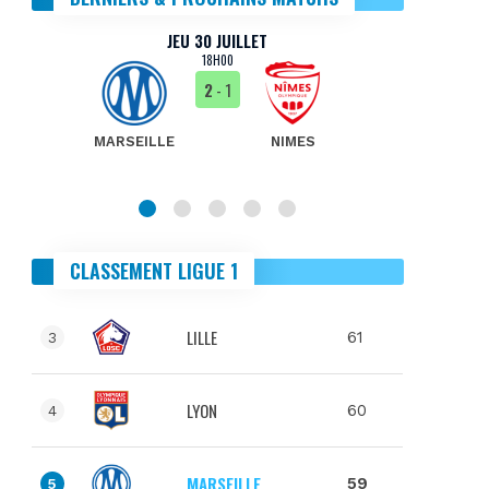
JEU 30 JUILLET
18H00
2
- 1
MARSEILLE
NIMES
MA
CLASSEMENT LIGUE 1
LILLE
61
3
LYON
60
4
MARSEILLE
59
5