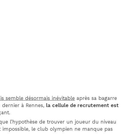
DIM 30 AOÛT
20H45
MONACO
MARSEILLE
çais semble désormais inévitable
après sa bagarre
 dernier à Rennes,
la cellule de recrutement est
çant.
ue l’hypothèse de trouver un joueur du niveau
t impossible, le club olympien ne manque pas