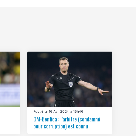
Publié le 16 Avr 2024 à 15h46
OM-Benfica : l’arbitre (condamné
pour corruption) est connu