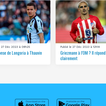
le 27 Déc 2023 à 08h25
Publié le 27 Déc 2023 à 12h14
onse de Longoria à Thauvin
Griezmann à l’OM ? Il répond
clairement