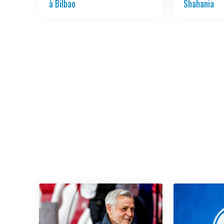
à Bilbao
Shahania