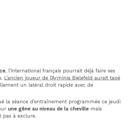
DIM 30 AOÛT
20H45
MONACO
MARSEILLE
ice
, l’international français pourrait déjà faire ses
a.
L’ancien joueur de l’Arminia Bielefeld aurait tapé
lement un latéral droit rapide avec de
nqué la séance d’entraînement programmée ce jeudi
pour
une gêne au niveau de la cheville
mais
 pas à exclure.