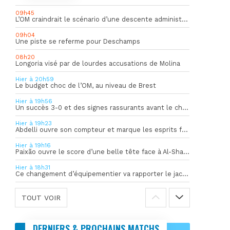
09h45
L’OM craindrait le scénario d’une descente administrative
09h04
Une piste se referme pour Deschamps
08h20
Longoria visé par de lourdes accusations de Molina
Hier à 20h59
Le budget choc de l’OM, au niveau de Brest
Hier à 19h56
Un succès 3-0 et des signes rassurants avant le choc face à Bilbao
Hier à 19h23
Abdelli ouvre son compteur et marque les esprits face à Al-Shahania
Hier à 19h16
Paixão ouvre le score d’une belle tête face à Al-Shahania
Hier à 18h31
Ce changement d’équipementier va rapporter le jackpot à l’OM
TOUT VOIR
DERNIERS & PROCHAINS MATCHS