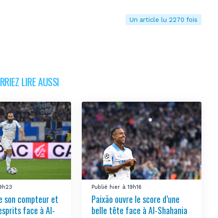
Un article lu 2270 fois
RIEZ LIRE AUSSI
19h23
Publié hier à 19h16
re son compteur et
Paixão ouvre le score d’une
sprits face à Al-
belle tête face à Al-Shahania