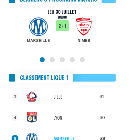
JEU 30 JUILLET
18H00
2
- 1
MARSEILLE
NIMES
MA
CLASSEMENT LIGUE 1
LILLE
61
3
LYON
60
4
MARSEILLE
59
5