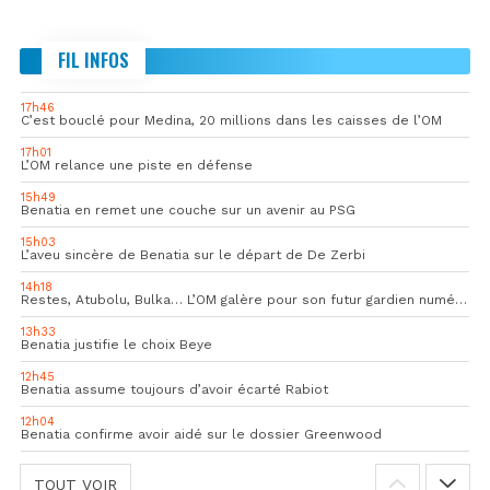
FIL INFOS
17h46
C’est bouclé pour Medina, 20 millions dans les caisses de l’OM
17h01
L’OM relance une piste en défense
15h49
Benatia en remet une couche sur un avenir au PSG
15h03
L’aveu sincère de Benatia sur le départ de De Zerbi
14h18
Restes, Atubolu, Bulka… L’OM galère pour son futur gardien numéro 1
13h33
Benatia justifie le choix Beye
12h45
Benatia assume toujours d’avoir écarté Rabiot
12h04
Benatia confirme avoir aidé sur le dossier Greenwood
TOUT VOIR