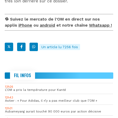
très loin derrière sur ce dossier.
🔁 Suivez le mercato de l’OM en direct sur nos
applis
iPhone
ou
android
et notre chaîne
Whatsapp !
Un article lu 7256 fois
FIL INFOS
13h26
L’OM a pris la température pour Kanté
12h43
Astier : « Pour Adidas, il n’y a pas meilleur club que l’OM »
12h01
Aubameyang aurait touché 90 000 euros par action décisive