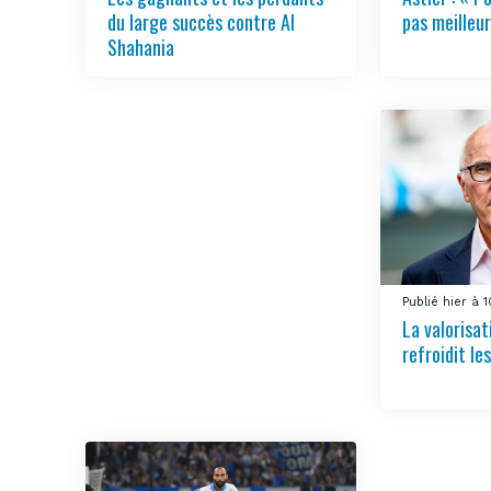
du large succès contre Al
pas meilleur
Shahania
Publié hier à 
La valorisa
refroidit le