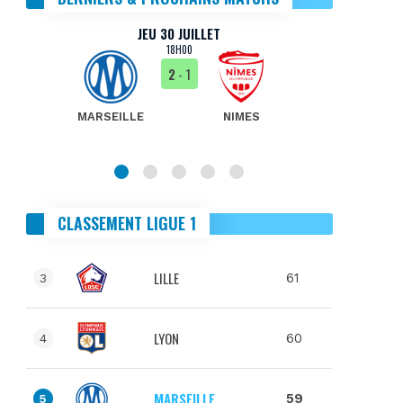
JEU 30 JUILLET
18H00
2
- 1
MARSEILLE
NIMES
MA
CLASSEMENT LIGUE 1
LILLE
61
3
LYON
60
4
MARSEILLE
59
5