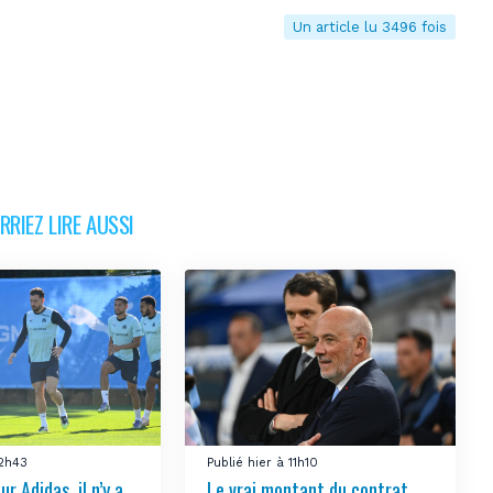
Un article lu 3496 fois
RIEZ LIRE AUSSI
12h43
Publié hier à 11h10
ur Adidas, il n’y a
Le vrai montant du contrat