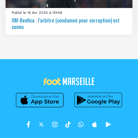
Publié le 16 Avr 2024 à 15h46
OM-Benfica : l’arbitre (condamné pour corruption) est
connu