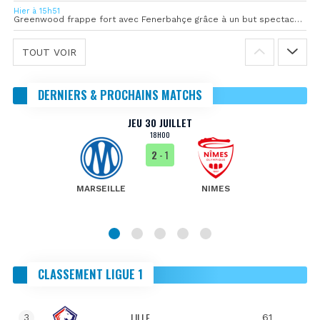
Hier à 15h51
Greenwood frappe fort avec Fenerbahçe grâce à un but spectaculaire
TOUT VOIR
DERNIERS & PROCHAINS MATCHS
JEU 30 JUILLET
18H00
2
- 1
MARSEILLE
NIMES
CLASSEMENT LIGUE 1
LILLE
61
3