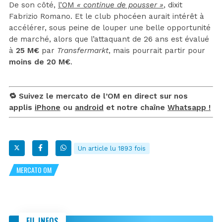
De son côté,
l’OM
« continue de pousser »
, dixit
Fabrizio Romano. Et le club phocéen aurait intérêt à
accélérer, sous peine de louper une belle opportunité
de marché, alors que l’attaquant de 26 ans est évalué
à
25 M€
par
Transfermarkt
, mais pourrait partir pour
moins de 20 M€
.
🔁 Suivez le mercato de l’OM en direct sur nos
applis
iPhone
ou
android
et notre chaîne
Whatsapp !
Un article lu 1893 fois
MERCATO OM
FIL INFOS