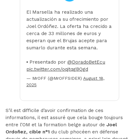
El Marsella ha realizado una
actualización a su ofrecimiento por
Joel Ordóñez. La oferta ha crecido a
cerca de 33 millones de euros y
esperan que el Brujas acepte para
sumarlo durante esta semana.
▪ Presentado por
@DoradoBetEcu
pic.twitter.com/oqjtqgBQgd
— MrOFF (@MrOFFSIDER)
August 18,
2025
S’il est difficile d’avoir confirmation de ces
informations, il est assuré que cela bouge toujours
entre l’OM et la formation belge autour de
Joel
Ordoñez, cible n°1
du club phocéen en défense
depuis de nombreuses semaines, a priori loin devant