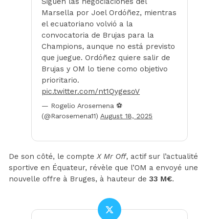
Siguen las negociaciones del
Marsella por Joel Ordóñez, mientras
el ecuatoriano volvió a la
convocatoria de Brujas para la
Champions, aunque no está previsto
que juegue. Ordóñez quiere salir de
Brujas y OM lo tiene como objetivo
prioritario.
pic.twitter.com/nt1QygesoV
— Rogelio Arosemena ⚽️
(@Rarosemena11)
August 18, 2025
De son côté, le compte
X Mr Off
, actif sur l’actualité
sportive en Équateur, révèle que l’OM a envoyé une
nouvelle offre à Bruges, à hauteur de
33 M€
.