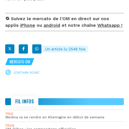
🔁 Suivez le mercato de l’OM en direct sur nos
applis
iPhone
ou
android
et notre chaîne
Whatsapp !
Un article lu 2546 fois
MERCATO OM
JONTHAN ROWE
FIL INFOS
17h21
Medina va se rendre en Allemagne en début de semaine
17h00
OM-Bilbao : les compositions officielles