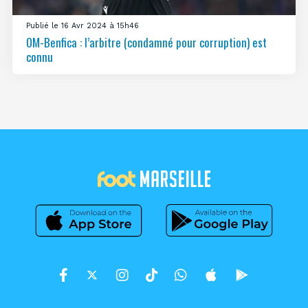
Publié le 16 Avr 2024 à 15h46
OM-Benfica : l’arbitre (condamné pour corruption) est
connu