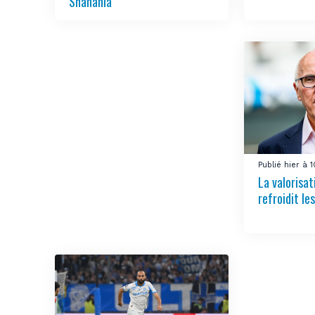
Shahania
Publié hier à 
La valorisa
refroidit le