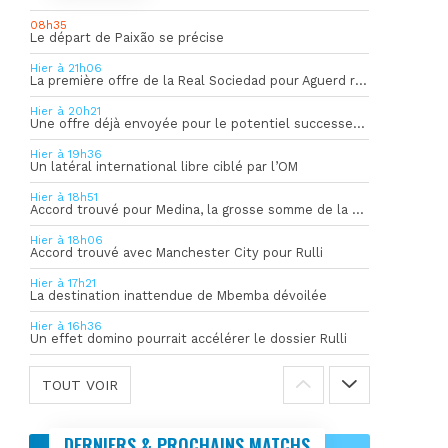
08h35
Le départ de Paixão se précise
Hier à 21h06
La première offre de la Real Sociedad pour Aguerd refusée par l’OM
Hier à 20h21
Une offre déjà envoyée pour le potentiel successeur de Rulli
Hier à 19h36
Un latéral international libre ciblé par l’OM
Hier à 18h51
Accord trouvé pour Medina, la grosse somme de la vente dévoilée
Hier à 18h06
Accord trouvé avec Manchester City pour Rulli
Hier à 17h21
La destination inattendue de Mbemba dévoilée
Hier à 16h36
Un effet domino pourrait accélérer le dossier Rulli
TOUT VOIR
DERNIERS & PROCHAINS MATCHS