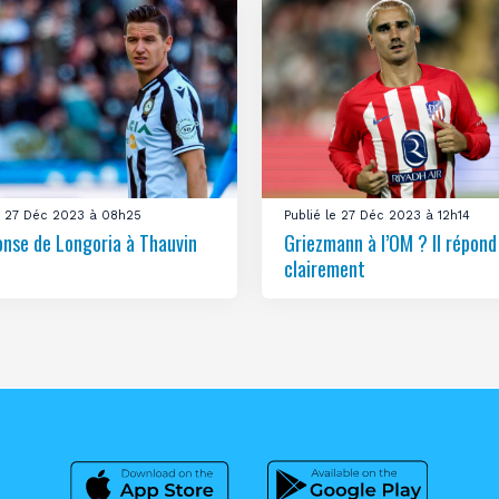
le 27 Déc 2023 à 08h25
Publié le 27 Déc 2023 à 12h14
onse de Longoria à Thauvin
Griezmann à l’OM ? Il répond
clairement