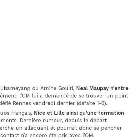
DIM 30 AOÛT
20H45
MONACO
MARSEILLE
 Aubameyang ou Amine Gouiri,
Neal Maupay n’entre
cément, l’OM lui a demandé de se trouver un point
défié Rennes vendredi dernier (défaite 1-0).
lubs français,
Nice et Lille ainsi qu’une formation
ements. Dernière rumeur, depuis le départ
erche un attaquant et pourrait donc se pencher
ontact n’a encore été pris avec l’OM.