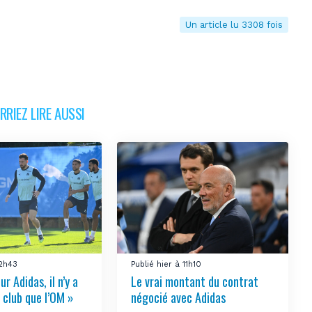
Un article lu 3308 fois
RIEZ LIRE AUSSI
12h43
Publié hier à 11h10
ur Adidas, il n’y a
Le vrai montant du contrat
 club que l’OM »
négocié avec Adidas