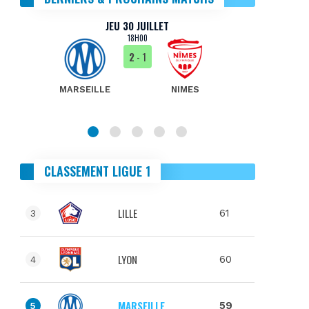
JEU 30 JUILLET
18H00
2
- 1
MARSEILLE
NIMES
MA
CLASSEMENT LIGUE 1
LILLE
61
3
LYON
60
4
MARSEILLE
59
5