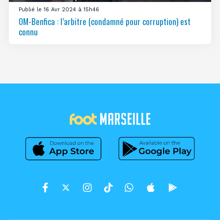
Publié le 16 Avr 2024 à 15h46
OM-Benfica : l’arbitre (condamné pour corruption) est
connu