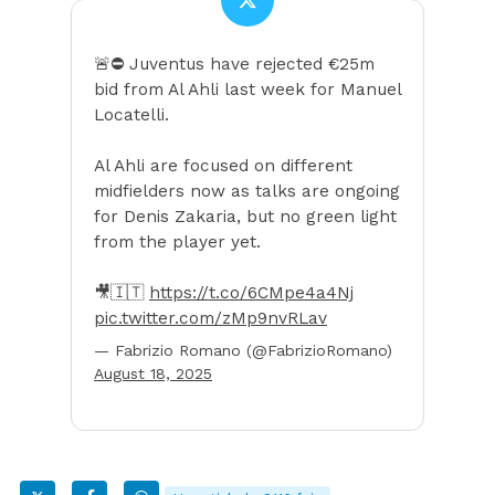
🚨⛔️ Juventus have rejected €25m
bid from Al Ahli last week for Manuel
Locatelli.
Al Ahli are focused on different
midfielders now as talks are ongoing
for Denis Zakaria, but no green light
from the player yet.
🎥🇮🇹
https://t.co/6CMpe4a4Nj
pic.twitter.com/zMp9nvRLav
— Fabrizio Romano (@FabrizioRomano)
August 18, 2025