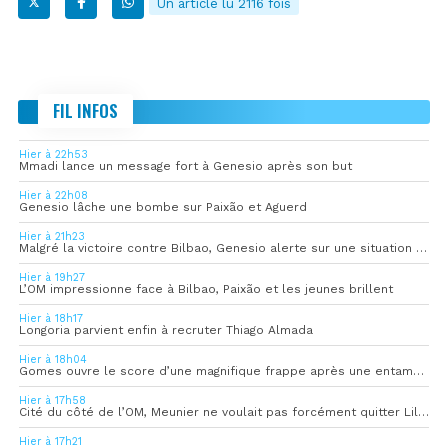
Un article lu 2116 fois
FIL INFOS
Hier à 22h53
Mmadi lance un message fort à Genesio après son but
Hier à 22h08
Genesio lâche une bombe sur Paixão et Aguerd
Hier à 21h23
Malgré la victoire contre Bilbao, Genesio alerte sur une situation « pas idéale »
Hier à 19h27
L’OM impressionne face à Bilbao, Paixão et les jeunes brillent
Hier à 18h17
Longoria parvient enfin à recruter Thiago Almada
Hier à 18h04
Gomes ouvre le score d’une magnifique frappe après une entame convaincante
Hier à 17h58
Cité du côté de l’OM, Meunier ne voulait pas forcément quitter Lille
Hier à 17h21