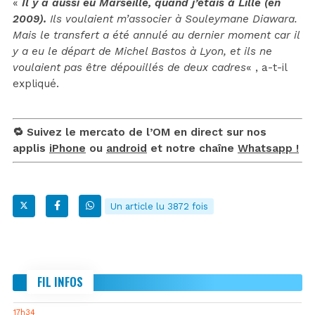
«
Il y a aussi eu Marseille, quand j’étais à Lille (en
2009).
Ils voulaient m’associer à Souleymane Diawara.
Mais le transfert a été annulé au dernier moment car il
y a eu le départ de Michel Bastos à Lyon, et ils ne
voulaient pas être dépouillés de deux cadres
« , a-t-il
expliqué.
🔁 Suivez le mercato de l’OM en direct sur nos
applis
iPhone
ou
android
et notre chaîne
Whatsapp !
Un article lu 3872 fois
FIL INFOS
17h34