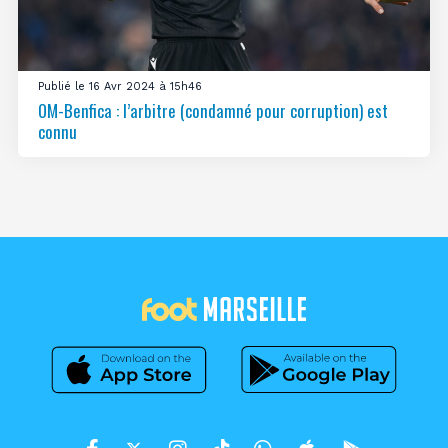
Publié le 16 Avr 2024 à 15h46
OM-Benfica : l’arbitre (condamné pour corruption) est
connu