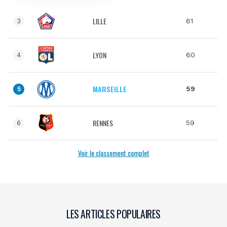
LILLE
61
3
LYON
60
4
MARSEILLE
59
5
RENNES
59
6
Voir le classement complet
LES ARTICLES POPULAIRES