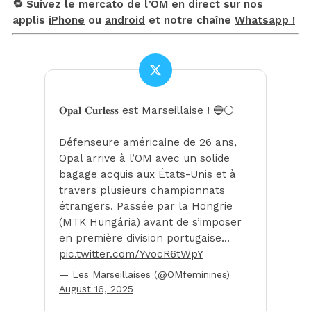
🔁 Suivez le mercato de l’OM en direct sur nos
applis
iPhone
ou
android
et notre chaîne
Whatsapp !
𝐎𝐩𝐚𝐥 𝐂𝐮𝐫𝐥𝐞𝐬𝐬 est Marseillaise ! 🔵⚪️
Défenseure américaine de 26 ans,
Opal arrive à l’OM avec un solide
bagage acquis aux États-Unis et à
travers plusieurs championnats
étrangers. Passée par la Hongrie
(MTK Hungária) avant de s’imposer
en première division portugaise…
pic.twitter.com/YvocR6tWpY
— Les Marseillaises (@OMfeminines)
August 16, 2025