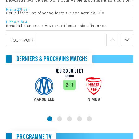
Newcastle avance ses pions pour Højbjerg, son agent sort du silence
Hier à 23h09
Gouiri lâche une réponse forte sur son avenir à l’OM
Hier à 22h04
Benatia balance sur McCourt et les tensions internes
TOUT VOIR
DERNIERS & PROCHAINS MATCHS
JEU 30 JUILLET
18H00
2
- 1
MARSEILLE
NIMES
PROGRAMME TV