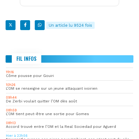
Un article lu 9524 fois
FIL INFOS
11h16
Côme pousse pour Gouiri
10h26
L’OM se renseigne sur un jeune attaquant ivoirien
09h44
De Zerbi voulait quitter l’OM dès août
08h59
L’OM tient peut-être une sortie pour Gomes
08h13
Accord trouvé entre l’OM et la Real Sociedad pour Aguerd
Hier à 23h56