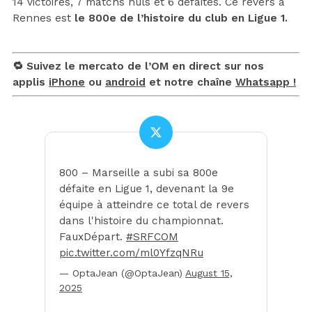
14 victoires, 7 matchs nuls et 6 défaites. Ce revers à
Rennes est
le 800e de l’histoire du club en Ligue 1.
🔁 Suivez le mercato de l’OM en direct sur nos
applis
iPhone
ou
android
et notre chaîne
Whatsapp !
800 – Marseille a subi sa 800e
défaite en Ligue 1, devenant la 9e
équipe à atteindre ce total de revers
dans l'histoire du championnat.
FauxDépart.
#SRFCOM
pic.twitter.com/ml0YfzqNRu
— OptaJean (@OptaJean)
August 15,
2025