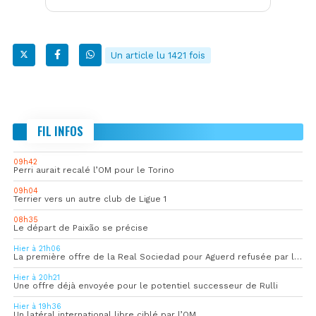
Un article lu 1421 fois
FIL INFOS
09h42
Perri aurait recalé l’OM pour le Torino
09h04
Terrier vers un autre club de Ligue 1
08h35
Le départ de Paixão se précise
Hier à 21h06
La première offre de la Real Sociedad pour Aguerd refusée par l’OM
Hier à 20h21
Une offre déjà envoyée pour le potentiel successeur de Rulli
Hier à 19h36
Un latéral international libre ciblé par l’OM