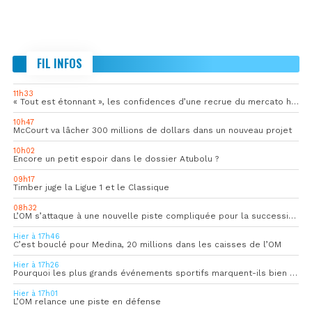
FIL INFOS
11h33
« Tout est étonnant », les confidences d’une recrue du mercato hivernal de l’OM
10h47
McCourt va lâcher 300 millions de dollars dans un nouveau projet
10h02
Encore un petit espoir dans le dossier Atubolu ?
09h17
Timber juge la Ligue 1 et le Classique
08h32
L’OM s’attaque à une nouvelle piste compliquée pour la succession de Rulli
Hier à 17h46
C’est bouclé pour Medina, 20 millions dans les caisses de l’OM
Hier à 17h26
Pourquoi les plus grands événements sportifs marquent-ils bien au-delà du score final ?
Hier à 17h01
L’OM relance une piste en défense