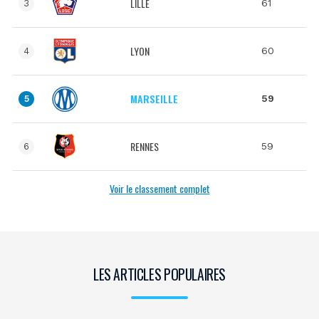
LILLE
61
3
LYON
60
4
MARSEILLE
59
5
RENNES
59
6
Voir le classement complet
LES ARTICLES POPULAIRES