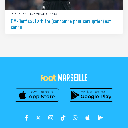
Publié le 16 Avr 2024 à 15h46
OM-Benfica : l’arbitre (condamné pour corruption) est
connu