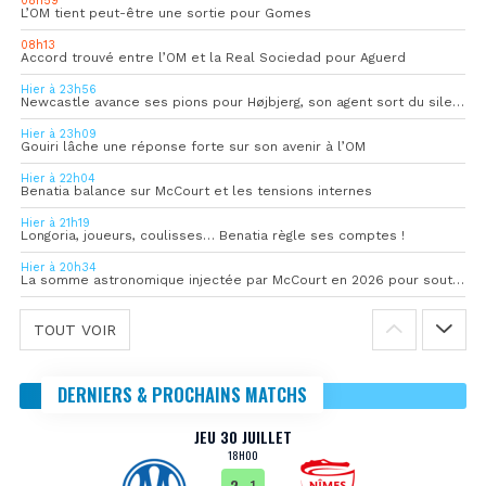
08h59
L’OM tient peut-être une sortie pour Gomes
08h13
Accord trouvé entre l’OM et la Real Sociedad pour Aguerd
Hier à 23h56
Newcastle avance ses pions pour Højbjerg, son agent sort du silence
Hier à 23h09
Gouiri lâche une réponse forte sur son avenir à l’OM
Hier à 22h04
Benatia balance sur McCourt et les tensions internes
Hier à 21h19
Longoria, joueurs, coulisses… Benatia règle ses comptes !
Hier à 20h34
La somme astronomique injectée par McCourt en 2026 pour soutenir l’OM
TOUT VOIR
DERNIERS & PROCHAINS MATCHS
JEU 30 JUILLET
18H00
2
- 1