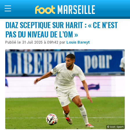
DIAZ SCEPTIQUE SUR HARIT : « CE N’EST
PAS DU NIVEAU DE L’OM »
Publié le 31 Juil 2025 à 09h42 par
Louis Bareyt
© Icon Sport