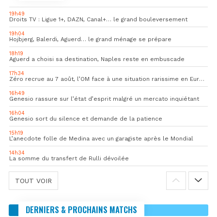
19h49
Droits TV : Ligue 1+, DAZN, Canal+… le grand bouleversement
19h04
Hojbjerg, Balerdi, Aguerd… le grand ménage se prépare
18h19
Aguerd a choisi sa destination, Naples reste en embuscade
17h34
Zéro recrue au 7 août, l’OM face à une situation rarissime en Europe
16h49
Genesio rassure sur l’état d’esprit malgré un mercato inquiétant
16h04
Genesio sort du silence et demande de la patience
15h19
L’anecdote folle de Medina avec un garagiste après le Mondial
14h34
La somme du transfert de Rulli dévoilée
TOUT VOIR
DERNIERS & PROCHAINS MATCHS