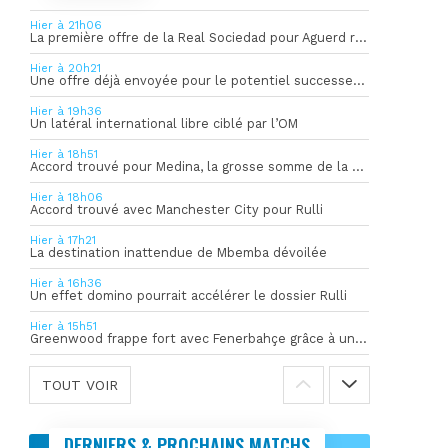
Hier à 21h06
La première offre de la Real Sociedad pour Aguerd refusée par l’OM
Hier à 20h21
Une offre déjà envoyée pour le potentiel successeur de Rulli
Hier à 19h36
Un latéral international libre ciblé par l’OM
Hier à 18h51
Accord trouvé pour Medina, la grosse somme de la vente dévoilée
Hier à 18h06
Accord trouvé avec Manchester City pour Rulli
Hier à 17h21
La destination inattendue de Mbemba dévoilée
Hier à 16h36
Un effet domino pourrait accélérer le dossier Rulli
Hier à 15h51
Greenwood frappe fort avec Fenerbahçe grâce à un but spectaculaire
TOUT VOIR
DERNIERS & PROCHAINS MATCHS