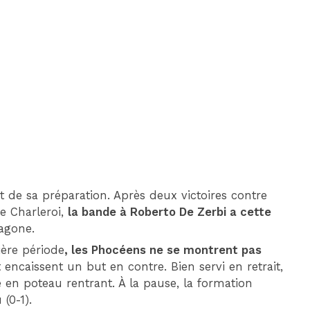
DIM 30 AOÛT
20H45
MONACO
MARSEILLE
 de sa préparation. Après deux victoires contre
re Charleroi,
la bande à Roberto De Zerbi a cette
agone.
ère période
, les Phocéens ne se montrent pas
t encaissent un but en contre. Bien servi en retrait,
en poteau rentrant. À la pause, la formation
(0-1).