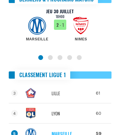
JEU 30 JUILLET
18H00
2
- 1
MARSEILLE
NIMES
MA
CLASSEMENT LIGUE 1
LILLE
61
3
LYON
60
4
MARSEILLE
59
5