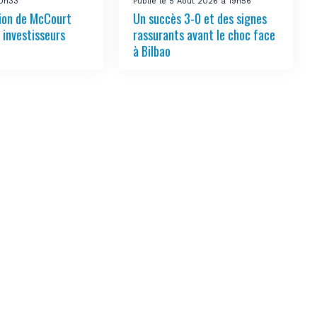
10h33
Publié le 5 Août 2026 à 19h56
tion de McCourt
Un succès 3-0 et des signes
s investisseurs
rassurants avant le choc face
à Bilbao