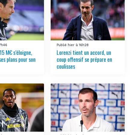
17h46
Publié hier à 16h28
15 M€ s’éloigne,
Lorenzi tient un accord, un
ses plans pour son
coup offensif se prépare en
coulisses