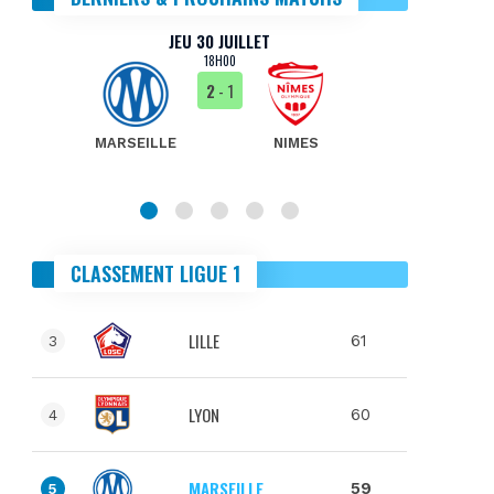
JEU 30 JUILLET
18H00
2
- 1
MARSEILLE
NIMES
MA
CLASSEMENT LIGUE 1
LILLE
61
3
LYON
60
4
MARSEILLE
59
5