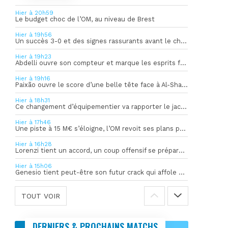
Hier à 20h59
Le budget choc de l’OM, au niveau de Brest
Hier à 19h56
Un succès 3-0 et des signes rassurants avant le choc face à Bilbao
Hier à 19h23
Abdelli ouvre son compteur et marque les esprits face à Al-Shahania
Hier à 19h16
Paixão ouvre le score d’une belle tête face à Al-Shahania
Hier à 18h31
Ce changement d’équipementier va rapporter le jackpot à l’OM
Hier à 17h46
Une piste à 15 M€ s’éloigne, l’OM revoit ses plans pour son gardien
Hier à 16h28
Lorenzi tient un accord, un coup offensif se prépare en coulisses
Hier à 15h06
Genesio tient peut-être son futur crack qui affole déjà l’Europe
TOUT VOIR
DERNIERS & PROCHAINS MATCHS