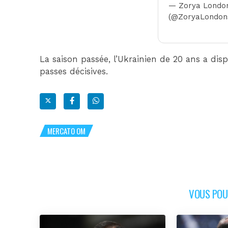
— Zorya Londo
(@ZoryaLondon
La saison passée, l’Ukrainien de 20 ans a di
passes décisives.
MERCATO OM
VOUS POUR