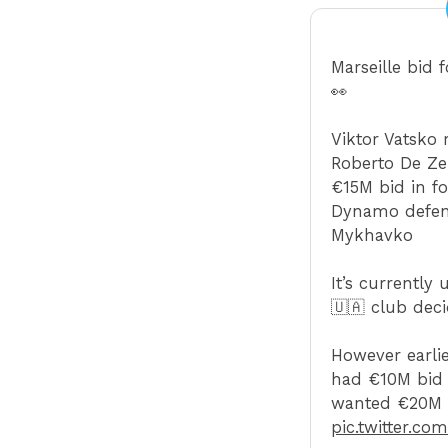
Marseille bid
👀
Viktor Vatsko 
Roberto De Zer
€15M bid in fo
Dynamo defen
Mykhavko
It’s currentl
🇺🇦 club dec
However earlie
had €10M bid 
wanted €20M
pic.twitter.c