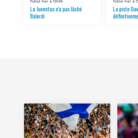
Publié hier à 12h46
Publié hier à 
La Juventus n’a pas lâché
La piste Da
Balerdi
définitivem