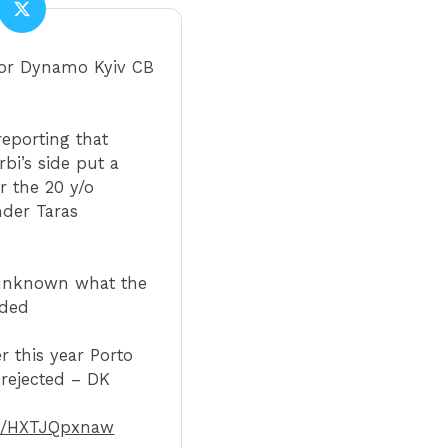
 for Dynamo Kyiv CB
reporting that
bi’s side put a
r the 20 y/o
der Taras
y unknown what the
ided
r this year Porto
rejected – DK
om/HXTJQpxnaw