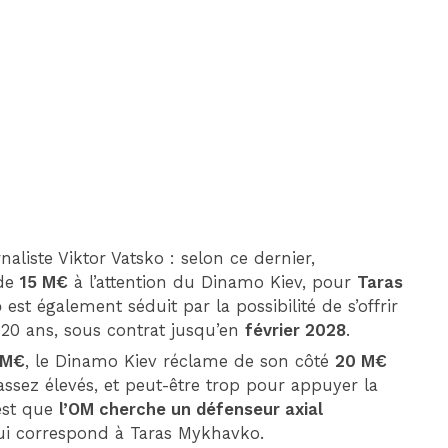
DIM 30 AOÛT
20H45
MONACO
MARSEILLE
naliste Viktor Vatsko : selon ce dernier,
 de
15 M€
à l’attention du Dinamo Kiev, pour
Taras
o
est également séduit par la possibilité de s’offrir
 20 ans, sous contrat jusqu’en
février 2028
.
 M€
, le Dinamo Kiev réclame de son côté
20 M€
ssez élevés, et peut-être trop pour appuyer la
’est que
l’OM cherche un défenseur axial
qui correspond à Taras Mykhavko.