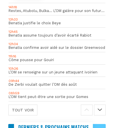
14h18
Restes, Atubolu, Bulka… L’OM galère pour son futur gardien numéro 1
13h33
Benatia justifie le choix Beye
12h45
Benatia assume toujours d’avoir écarté Rabiot
12h04
Benatia confirme avoir aidé sur le dossier Greenwood
11h16
Côme pousse pour Gouiri
10h26
L’OM se renseigne sur un jeune attaquant ivoirien
09h44
De Zerbi voulait quitter l’OM dès août
08h59
L’OM tient peut-être une sortie pour Gomes
TOUT VOIR
DERNIERS & PROCHAINS MATCHS