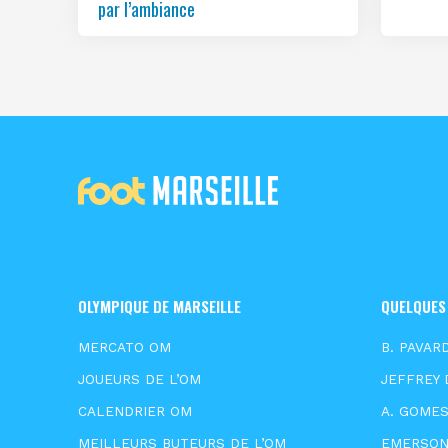
par l’ambiance
OLYMPIQUE DE MARSEILLE
QUELQUES
MERCATO OM
B. PAVAR
JOUEURS DE L’OM
JEFFREY 
CALENDRIER OM
A. GOME
MEILLEURS BUTEURS DE L’OM
EMERSO