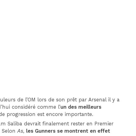
DIM 30 AOÛT
20H45
MONACO
MARSEILLE
leurs de l’OM lors de son prêt par Arsenal il y a
rd’hui considéré comme l’
un des meilleurs
e progression est encore importante.
am Saliba devrait finalement rester en Premier
. Selon
As
,
les Gunners se montrent en effet