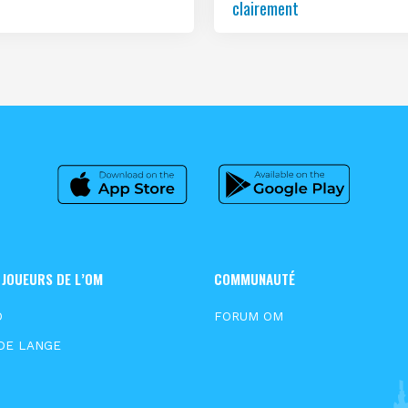
clairement
 JOUEURS DE L’OM
COMMUNAUTÉ
D
FORUM OM
DE LANGE
S
N