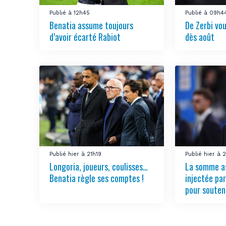
Publié à 12h45
Publié à 09h4
Benatia assume toujours
De Zerbi vou
d’avoir écarté Rabiot
dès août
Publié hier à 21h19
Publié hier à
Longoria, joueurs, coulisses…
La somme a
Benatia règle ses comptes !
injectée pa
pour souten