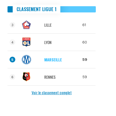
CLASSEMENT LIGUE 1
LILLE
61
3
LYON
60
4
MARSEILLE
59
5
RENNES
59
6
Voir le classement complet