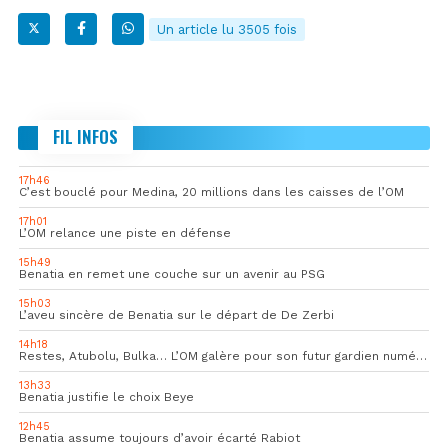
Un article lu 3505 fois
FIL INFOS
17h46
C’est bouclé pour Medina, 20 millions dans les caisses de l’OM
17h01
L’OM relance une piste en défense
15h49
Benatia en remet une couche sur un avenir au PSG
15h03
L’aveu sincère de Benatia sur le départ de De Zerbi
14h18
Restes, Atubolu, Bulka… L’OM galère pour son futur gardien numéro 1
13h33
Benatia justifie le choix Beye
12h45
Benatia assume toujours d’avoir écarté Rabiot