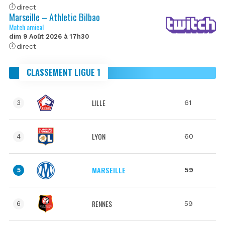
direct
Marseille – Athletic Bilbao
Match amical
dim 9 Août 2026 à 17h30
direct
CLASSEMENT LIGUE 1
LILLE
61
3
LYON
60
4
MARSEILLE
59
5
RENNES
59
6