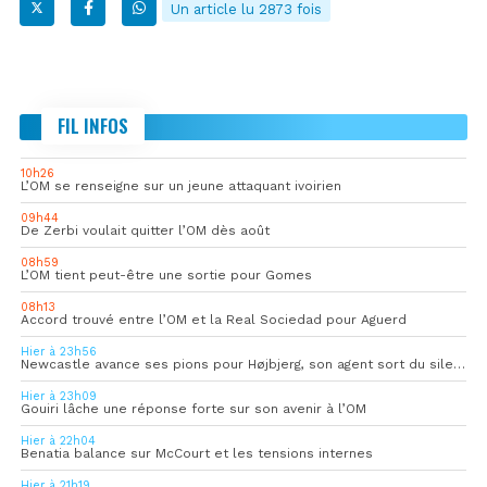
Un article lu 2873 fois
FIL INFOS
10h26
L’OM se renseigne sur un jeune attaquant ivoirien
09h44
De Zerbi voulait quitter l’OM dès août
08h59
L’OM tient peut-être une sortie pour Gomes
08h13
Accord trouvé entre l’OM et la Real Sociedad pour Aguerd
Hier à 23h56
Newcastle avance ses pions pour Højbjerg, son agent sort du silence
Hier à 23h09
Gouiri lâche une réponse forte sur son avenir à l’OM
Hier à 22h04
Benatia balance sur McCourt et les tensions internes
Hier à 21h19