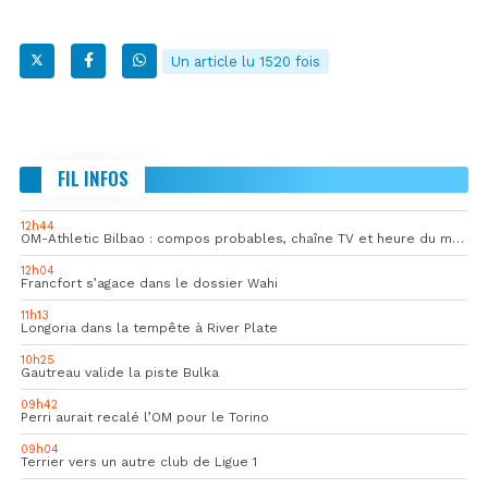
Un article lu 1520 fois
FIL INFOS
12h44
OM-Athletic Bilbao : compos probables, chaîne TV et heure du match
12h04
Francfort s’agace dans le dossier Wahi
11h13
Longoria dans la tempête à River Plate
10h25
Gautreau valide la piste Bulka
09h42
Perri aurait recalé l’OM pour le Torino
09h04
Terrier vers un autre club de Ligue 1