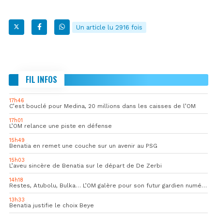
Un article lu 2916 fois
FIL INFOS
17h46
C’est bouclé pour Medina, 20 millions dans les caisses de l’OM
17h01
L’OM relance une piste en défense
15h49
Benatia en remet une couche sur un avenir au PSG
15h03
L’aveu sincère de Benatia sur le départ de De Zerbi
14h18
Restes, Atubolu, Bulka… L’OM galère pour son futur gardien numéro 1
13h33
Benatia justifie le choix Beye