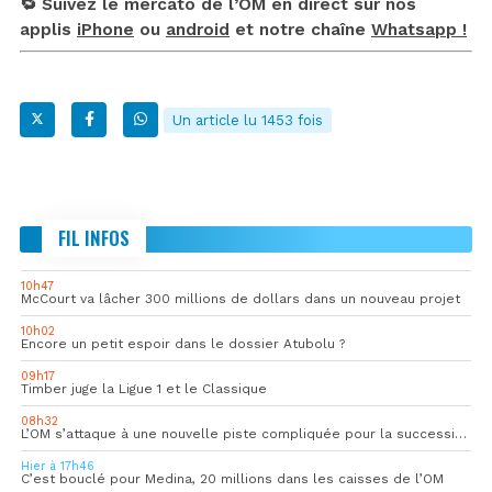
🔁 Suivez le mercato de l’OM en direct sur nos
applis
iPhone
ou
android
et notre chaîne
Whatsapp !
Un article lu 1453 fois
FIL INFOS
10h47
McCourt va lâcher 300 millions de dollars dans un nouveau projet
10h02
Encore un petit espoir dans le dossier Atubolu ?
09h17
Timber juge la Ligue 1 et le Classique
08h32
L’OM s’attaque à une nouvelle piste compliquée pour la succession de Rulli
Hier à 17h46
C’est bouclé pour Medina, 20 millions dans les caisses de l’OM