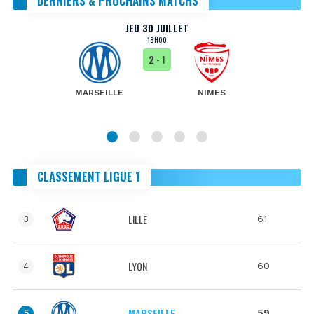
DERNIERS & PROCHAINS MATCHS
JEU 30 JUILLET
18H00
2
- 1
MARSEILLE
NIMES
CLASSEMENT LIGUE 1
LILLE
61
3
LYON
60
4
MARSEILLE
59
5