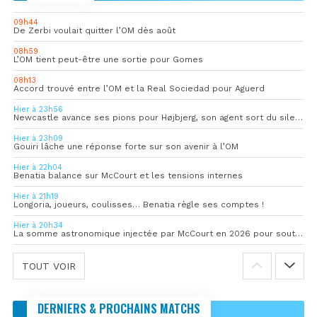
09h44
De Zerbi voulait quitter l’OM dès août
08h59
L’OM tient peut-être une sortie pour Gomes
08h13
Accord trouvé entre l’OM et la Real Sociedad pour Aguerd
Hier à 23h56
Newcastle avance ses pions pour Højbjerg, son agent sort du silence
Hier à 23h09
Gouiri lâche une réponse forte sur son avenir à l’OM
Hier à 22h04
Benatia balance sur McCourt et les tensions internes
Hier à 21h19
Longoria, joueurs, coulisses… Benatia règle ses comptes !
Hier à 20h34
La somme astronomique injectée par McCourt en 2026 pour soutenir l’OM
TOUT VOIR
DERNIERS & PROCHAINS MATCHS