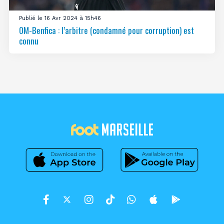
Publié le 16 Avr 2024 à 15h46
OM-Benfica : l’arbitre (condamné pour corruption) est
connu