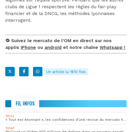
clubs de Ligue 1 respectent les règles du fair-play
financier et de la DNCG, les méthodes lyonnaises
interrogent.
🔁 Suivez le mercato de l’OM en direct sur nos
applis
iPhone
ou
android
et notre chaîne
Whatsapp !
Un article lu 1610 fois
FIL INFOS
11h33
« Tout est étonnant », les confidences d’une recrue du mercato hivernal de l’OM
10h47
McCourt va lâcher 300 millions de dollars dans un nouveau projet