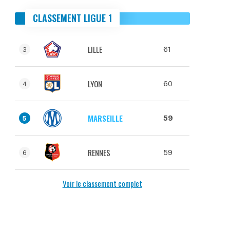
CLASSEMENT LIGUE 1
LILLE
61
3
LYON
60
4
MARSEILLE
59
5
RENNES
59
6
Voir le classement complet