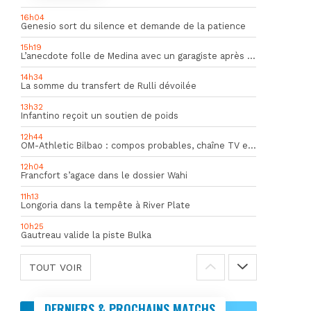
16h04
Genesio sort du silence et demande de la patience
15h19
L’anecdote folle de Medina avec un garagiste après le Mondial
14h34
La somme du transfert de Rulli dévoilée
13h32
Infantino reçoit un soutien de poids
12h44
OM-Athletic Bilbao : compos probables, chaîne TV et heure du match
12h04
Francfort s’agace dans le dossier Wahi
11h13
Longoria dans la tempête à River Plate
10h25
Gautreau valide la piste Bulka
TOUT VOIR
DERNIERS & PROCHAINS MATCHS