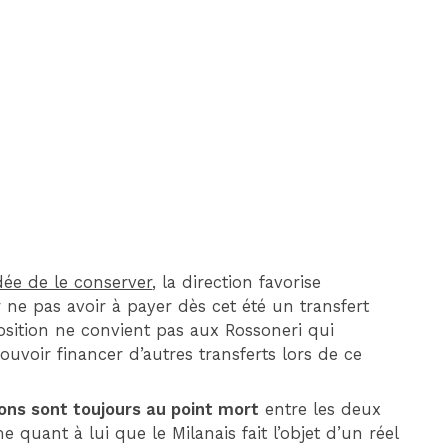
DIM 30 AOÛT
20H45
MONACO
MARSEILLE
idée de le conserver
, la direction favorise
ne pas avoir à payer dès cet été un transfert
oposition ne convient pas aux Rossoneri qui
ouvoir financer d’autres transferts lors de ce
ions sont toujours au point mort
entre les deux
e quant à lui que le Milanais fait l’objet d’un réel