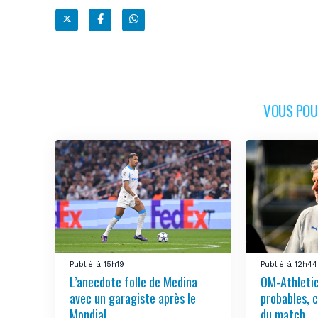
VOUS POUR
Publié à 15h19
Publié à 12h44
L’anecdote folle de Medina
OM-Athletic
avec un garagiste après le
probables, 
Mondial
du match