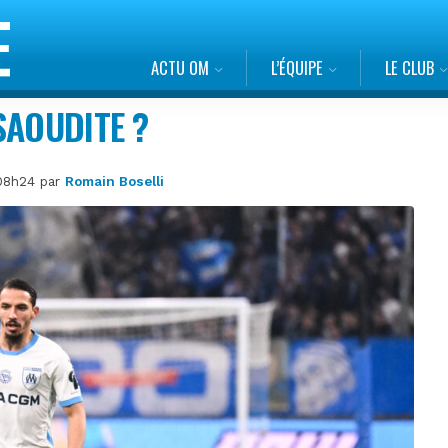
ACTU OM
L’ÉQUIPE
LE CLUB
SAOUDITE ?
à 08h24 par
Romain Boselli